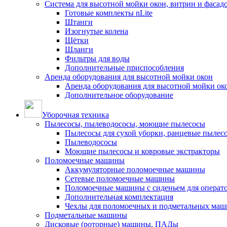
Система для высотной мойки окон, витрин и фасадо
Готовые комплекты nLite
Штанги
Изогнутые колена
Щётки
Шланги
Фильтры для воды
Дополнительные приспособления
Аренда оборудования для высотной мойки окон
Аренда оборудования для высотной мойки ок
Дополнительное оборудование
Уборочная техника
Пылесосы, пылеводососы, моющие пылесосы
Пылесосы для сухой уборки, ранцевые пылес
Пылеводососы
Моющие пылесосы и ковровые экстракторы
Поломоечные машины
Аккумуляторные поломоечные машины
Сетевые поломоечные машины
Поломоечные машины с сиденьем для операто
Дополнительная комплектация
Чехлы для поломоечных и подметальных маш
Подметальные машины
Дисковые (роторные) машины, ПАДы