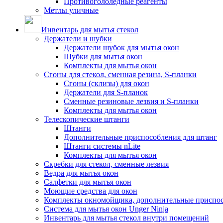
Противогололедные реагенты
Метлы уличные
Инвентарь для мытья стекол
Держатели и шубки
Держатели шубок для мытья окон
Шубки для мытья окон
Комплекты для мытья окон
Сгоны для стекол, сменная резина, S-планки
Сгоны (склизы) для окон
Держатели для S-планок
Сменные резиновые лезвия и S-планки
Комплекты для мытья окон
Телескопические штанги
Штанги
Дополнительные приспособления для штанг
Штанги системы nLite
Комплекты для мытья окон
Скребки для стекол, сменные лезвия
Ведра для мытья окон
Салфетки для мытья окон
Моющие средства для окон
Комплекты окномойщика, дополнительные приспо
Система для мытья окон Unger Ninja
Инвентарь для мытья стекол внутри помещений