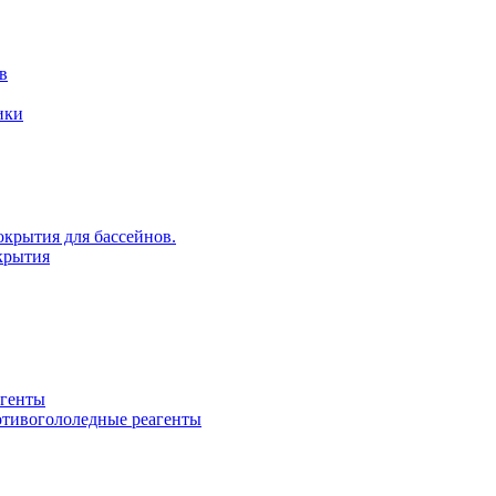
в
ики
крытия для бассейнов.
крытия
агенты
ротивогололедные реагенты