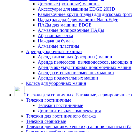
Дисковые (роторные) машины
Аксессуары для машины EDGE 20HD
Размывочные круги (пады) для дисковых (ро
Пады (насадки) для машины Nano-Edge
ПАДы для машины EDGE
Алмазные полировочные ПАДы
Абразивная сетка
Наждачная бумага
Алмазные пластины
Аренда уборочной техники
Аренда дисковых (роторных) машин
Аренда пылесосов, пылеводососов, моющих 
Аренда аккумуляторных поломоечных машин
Аренда сетевых поломоечных машин
Аренда подметальных машин
Колеса для уборочных машин
Тележки для горничных. Багажные, сервировочные и
Тележки гостиничные
Тележки гостиничные
Дополнительная комплектация
Тележки для гостиничного багажа
Тележки сервисные
Тележки для парикмахерских, салонов красоты и б
Барьерные стойки и тонзаторы