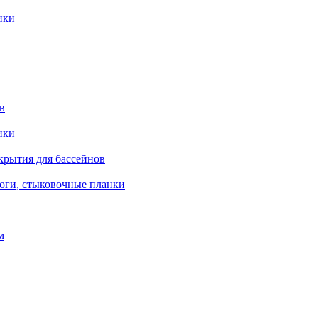
ики
в
ики
крытия для бассейнов
роги, стыковочные планки
м