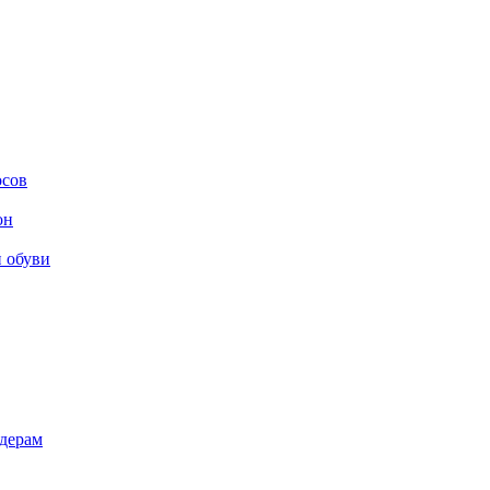
осов
он
и обуви
дерам