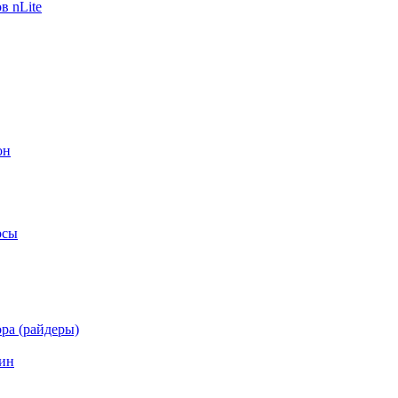
в nLite
он
осы
ра (райдеры)
ин