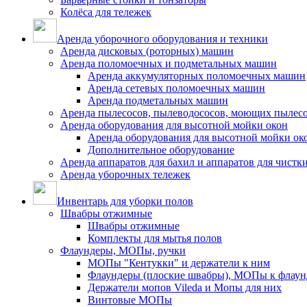
Колёса для тележек
Аренда уборочного оборудования и техники
Аренда дисковых (роторных) машин
Аренда поломоечных и подметальных машин
Аренда аккумуляторных поломоечных машин
Аренда сетевых поломоечных машин
Аренда подметальных машин
Аренда пылесосов, пылеводососов, моющих пылес
Аренда оборудования для высотной мойки окон
Аренда оборудования для высотной мойки ок
Дополнительное оборудование
Аренда аппаратов для бахил и аппаратов для чистк
Аренда уборочных тележек
Инвентарь для уборки полов
Швабры отжимные
Швабры отжимные
Комплекты для мытья полов
Флаундеры, МОПы, ручки
МОПы "Кентукки" и держатели к ним
Флаундеры (плоские швабры), МОПы к флаун
Держатели мопов Vileda и Мопы для них
Винтовые МОПы