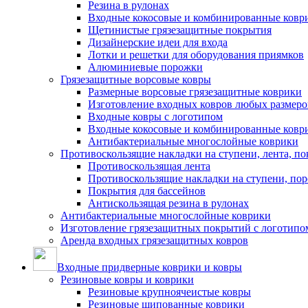
Резина в рулонах
Входные кокосовые и комбинированные ковр
Щетинистые грязезащитные покрытия
Дизайнерские идеи для входа
Лотки и решетки для оборудования приямков
Алюминиевые порожки
Грязезащитные ворсовые ковры
Размерные ворсовые грязезащитные коврики
Изготовление входных ковров любых размеро
Входные ковры с логотипом
Входные кокосовые и комбинированные ковр
Антибактериальные многослойные коврики
Противоскользящие накладки на ступени, лента, по
Противоскользящая лента
Противоскользящие накладки на ступени, по
Покрытия для бассейнов
Антискользящая резина в рулонах
Антибактериальные многослойные коврики
Изготовление грязезащитных покрытий с логотипо
Аренда входных грязезащитных ковров
Входные придверные коврики и ковры
Резиновые ковры и коврики
Резиновые крупноячеистые ковры
Резиновые шипованные коврики