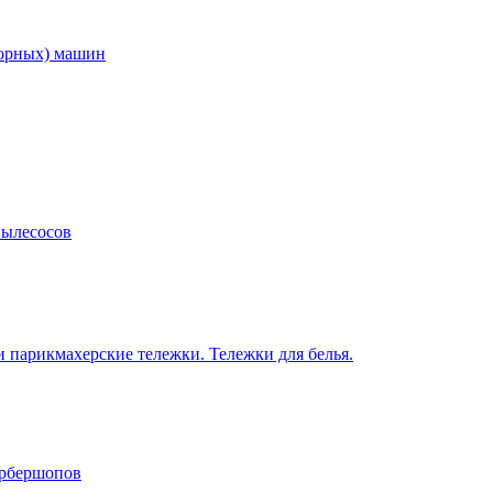
торных) машин
пылесосов
 парикмахерские тележки. Тележки для белья.
арбершопов