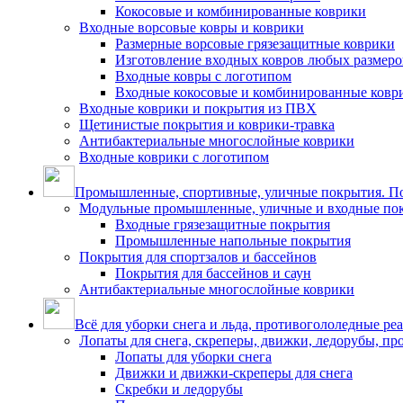
Кокосовые и комбинированные коврики
Входные ворсовые ковры и коврики
Размерные ворсовые грязезащитные коврики
Изготовление входных ковров любых размеро
Входные ковры с логотипом
Входные кокосовые и комбинированные ковр
Входные коврики и покрытия из ПВХ
Щетинистые покрытия и коврики-травка
Антибактериальные многослойные коврики
Входные коврики с логотипом
Промышленные, спортивные, уличные покрытия. По
Модульные промышленные, уличные и входные по
Входные грязезащитные покрытия
Промышленные напольные покрытия
Покрытия для спортзалов и бассейнов
Покрытия для бассейнов и саун
Антибактериальные многослойные коврики
Всё для уборки снега и льда, противогололедные ре
Лопаты для снега, скреперы, движки, ледорубы, п
Лопаты для уборки снега
Движки и движки-скреперы для снега
Скребки и ледорубы