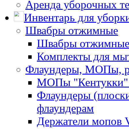
Аренда уборочных т
Инвентарь для уборк
Швабры отжимные
Швабры отжимны
Комплекты для мы
Флаундеры, МОПы, 
МОПы "Кентукки" 
Флаундеры (плоск
флаундерам
Держатели мопов V