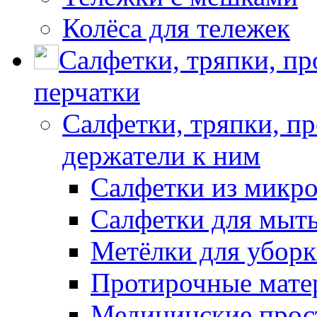
Колёса для тележек
Салфетки, тряпки, п
перчатки
Салфетки, тряпки, п
держатели к ним
Салфетки из микр
Салфетки для мыть
Метёлки для убор
Протирочные мате
Медицинские прос