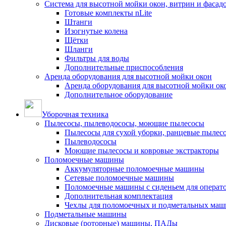
Система для высотной мойки окон, витрин и фасадо
Готовые комплекты nLite
Штанги
Изогнутые колена
Щётки
Шланги
Фильтры для воды
Дополнительные приспособления
Аренда оборудования для высотной мойки окон
Аренда оборудования для высотной мойки ок
Дополнительное оборудование
Уборочная техника
Пылесосы, пылеводососы, моющие пылесосы
Пылесосы для сухой уборки, ранцевые пылес
Пылеводососы
Моющие пылесосы и ковровые экстракторы
Поломоечные машины
Аккумуляторные поломоечные машины
Сетевые поломоечные машины
Поломоечные машины с сиденьем для операто
Дополнительная комплектация
Чехлы для поломоечных и подметальных маш
Подметальные машины
Дисковые (роторные) машины, ПАДы