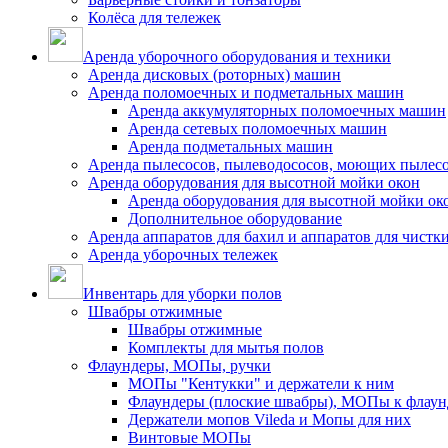
Колёса для тележек
Аренда уборочного оборудования и техники
Аренда дисковых (роторных) машин
Аренда поломоечных и подметальных машин
Аренда аккумуляторных поломоечных машин
Аренда сетевых поломоечных машин
Аренда подметальных машин
Аренда пылесосов, пылеводососов, моющих пылес
Аренда оборудования для высотной мойки окон
Аренда оборудования для высотной мойки ок
Дополнительное оборудование
Аренда аппаратов для бахил и аппаратов для чистк
Аренда уборочных тележек
Инвентарь для уборки полов
Швабры отжимные
Швабры отжимные
Комплекты для мытья полов
Флаундеры, МОПы, ручки
МОПы "Кентукки" и держатели к ним
Флаундеры (плоские швабры), МОПы к флаун
Держатели мопов Vileda и Мопы для них
Винтовые МОПы