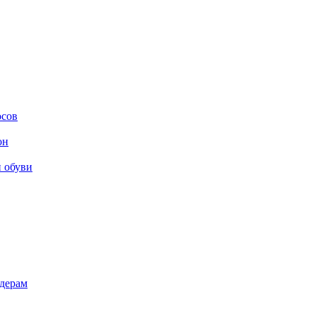
осов
он
и обуви
дерам