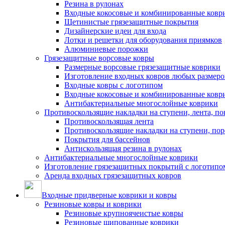
Резина в рулонах
Входные кокосовые и комбинированные ковр
Щетинистые грязезащитные покрытия
Дизайнерские идеи для входа
Лотки и решетки для оборудования приямков
Алюминиевые порожки
Грязезащитные ворсовые ковры
Размерные ворсовые грязезащитные коврики
Изготовление входных ковров любых размеро
Входные ковры с логотипом
Входные кокосовые и комбинированные ковр
Антибактериальные многослойные коврики
Противоскользящие накладки на ступени, лента, по
Противоскользящая лента
Противоскользящие накладки на ступени, по
Покрытия для бассейнов
Антискользящая резина в рулонах
Антибактериальные многослойные коврики
Изготовление грязезащитных покрытий с логотипо
Аренда входных грязезащитных ковров
Входные придверные коврики и ковры
Резиновые ковры и коврики
Резиновые крупноячеистые ковры
Резиновые шипованные коврики