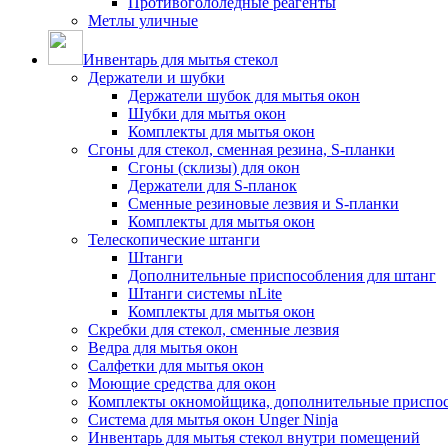
Противогололедные реагенты
Метлы уличные
Инвентарь для мытья стекол
Держатели и шубки
Держатели шубок для мытья окон
Шубки для мытья окон
Комплекты для мытья окон
Сгоны для стекол, сменная резина, S-планки
Сгоны (склизы) для окон
Держатели для S-планок
Сменные резиновые лезвия и S-планки
Комплекты для мытья окон
Телескопические штанги
Штанги
Дополнительные приспособления для штанг
Штанги системы nLite
Комплекты для мытья окон
Скребки для стекол, сменные лезвия
Ведра для мытья окон
Салфетки для мытья окон
Моющие средства для окон
Комплекты окномойщика, дополнительные приспо
Система для мытья окон Unger Ninja
Инвентарь для мытья стекол внутри помещений