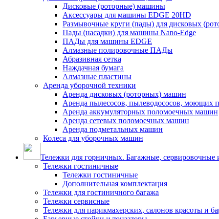
Дисковые (роторные) машины
Аксессуары для машины EDGE 20HD
Размывочные круги (пады) для дисковых (ро
Пады (насадки) для машины Nano-Edge
ПАДы для машины EDGE
Алмазные полировочные ПАДы
Абразивная сетка
Наждачная бумага
Алмазные пластины
Аренда уборочной техники
Аренда дисковых (роторных) машин
Аренда пылесосов, пылеводососов, моющих 
Аренда аккумуляторных поломоечных машин
Аренда сетевых поломоечных машин
Аренда подметальных машин
Колеса для уборочных машин
Тележки для горничных. Багажные, сервировочные и
Тележки гостиничные
Тележки гостиничные
Дополнительная комплектация
Тележки для гостиничного багажа
Тележки сервисные
Тележки для парикмахерских, салонов красоты и б
Барьерные стойки и тонзаторы