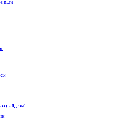
в nLite
он
осы
ра (райдеры)
ин