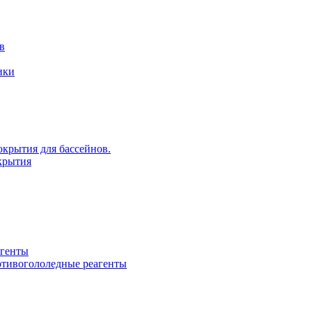
в
ики
крытия для бассейнов.
крытия
агенты
ротивогололедные реагенты