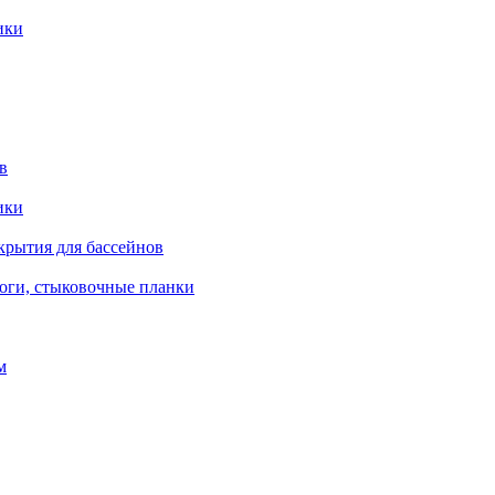
ики
в
ики
крытия для бассейнов
роги, стыковочные планки
м