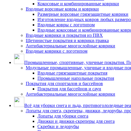
Кокосовые и комбинированные коврики
Входные ворсовые ковры и коврики
Размерные ворсовые грязезащитные коврики
Изготовление входных ковров любых размеро
Входные ковры с логотипом
Входные кокосовые и комбинированные ковр
Входные коврики и покрытия из ПВХ
Щетинистые покрытия и коврики-травка
Антибактериальные многослойные коврики
Входные коврики с логотипом
Промышленные, спортивные, уличные покрытия. По
Модульные промышленные, уличные и входные по
Входные грязезащитные покрытия
Промышленные напольные покрытия
Покрытия для спортзалов и бассейнов
Покрытия для бассейнов и саун
Антибактериальные многослойные коврики
Всё для уборки снега и льда, противогололедные ре
Лопаты для снега, скреперы, движки, ледорубы, п
Лопаты для уборки снега
Движки и движки-скреперы для снега
Скребки и ледорубы