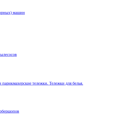
торных) машин
пылесосов
 парикмахерские тележки. Тележки для белья.
арбершопов