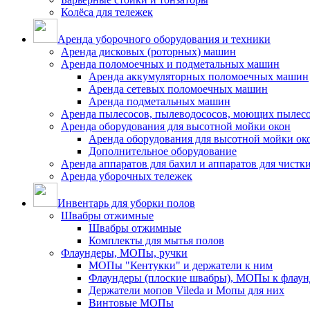
Колёса для тележек
Аренда уборочного оборудования и техники
Аренда дисковых (роторных) машин
Аренда поломоечных и подметальных машин
Аренда аккумуляторных поломоечных машин
Аренда сетевых поломоечных машин
Аренда подметальных машин
Аренда пылесосов, пылеводососов, моющих пылес
Аренда оборудования для высотной мойки окон
Аренда оборудования для высотной мойки ок
Дополнительное оборудование
Аренда аппаратов для бахил и аппаратов для чистк
Аренда уборочных тележек
Инвентарь для уборки полов
Швабры отжимные
Швабры отжимные
Комплекты для мытья полов
Флаундеры, МОПы, ручки
МОПы "Кентукки" и держатели к ним
Флаундеры (плоские швабры), МОПы к флаун
Держатели мопов Vileda и Мопы для них
Винтовые МОПы