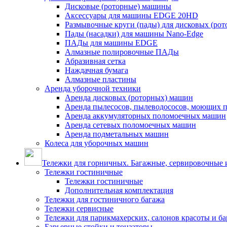
Дисковые (роторные) машины
Аксессуары для машины EDGE 20HD
Размывочные круги (пады) для дисковых (ро
Пады (насадки) для машины Nano-Edge
ПАДы для машины EDGE
Алмазные полировочные ПАДы
Абразивная сетка
Наждачная бумага
Алмазные пластины
Аренда уборочной техники
Аренда дисковых (роторных) машин
Аренда пылесосов, пылеводососов, моющих 
Аренда аккумуляторных поломоечных машин
Аренда сетевых поломоечных машин
Аренда подметальных машин
Колеса для уборочных машин
Тележки для горничных. Багажные, сервировочные и
Тележки гостиничные
Тележки гостиничные
Дополнительная комплектация
Тележки для гостиничного багажа
Тележки сервисные
Тележки для парикмахерских, салонов красоты и б
Барьерные стойки и тонзаторы