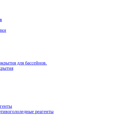
в
ики
крытия для бассейнов.
крытия
агенты
ротивогололедные реагенты