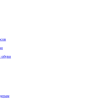
осов
он
и обуви
дерам