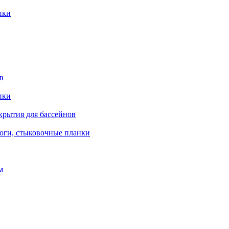
ики
в
ики
крытия для бассейнов
роги, стыковочные планки
м