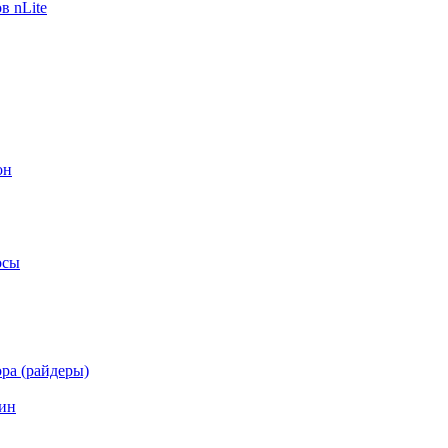
в nLite
он
осы
ра (райдеры)
ин