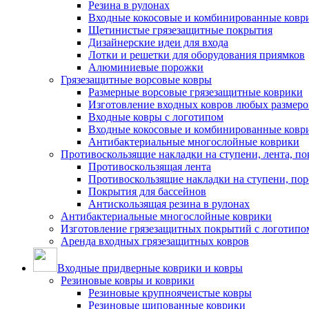
Резина в рулонах
Входные кокосовые и комбинированные ковр
Щетинистые грязезащитные покрытия
Дизайнерские идеи для входа
Лотки и решетки для оборудования приямков
Алюминиевые порожки
Грязезащитные ворсовые ковры
Размерные ворсовые грязезащитные коврики
Изготовление входных ковров любых размеро
Входные ковры с логотипом
Входные кокосовые и комбинированные ковр
Антибактериальные многослойные коврики
Противоскользящие накладки на ступени, лента, по
Противоскользящая лента
Противоскользящие накладки на ступени, по
Покрытия для бассейнов
Антискользящая резина в рулонах
Антибактериальные многослойные коврики
Изготовление грязезащитных покрытий с логотипо
Аренда входных грязезащитных ковров
Входные придверные коврики и ковры
Резиновые ковры и коврики
Резиновые крупноячеистые ковры
Резиновые шипованные коврики