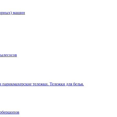
торных) машин
пылесосов
 парикмахерские тележки. Тележки для белья.
арбершопов