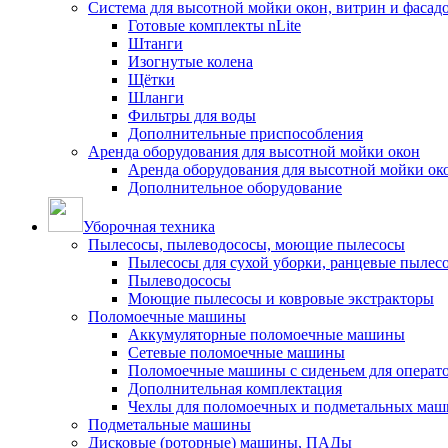
Система для высотной мойки окон, витрин и фасадо
Готовые комплекты nLite
Штанги
Изогнутые колена
Щётки
Шланги
Фильтры для воды
Дополнительные приспособления
Аренда оборудования для высотной мойки окон
Аренда оборудования для высотной мойки ок
Дополнительное оборудование
Уборочная техника
Пылесосы, пылеводососы, моющие пылесосы
Пылесосы для сухой уборки, ранцевые пылес
Пылеводососы
Моющие пылесосы и ковровые экстракторы
Поломоечные машины
Аккумуляторные поломоечные машины
Сетевые поломоечные машины
Поломоечные машины с сиденьем для операто
Дополнительная комплектация
Чехлы для поломоечных и подметальных маш
Подметальные машины
Дисковые (роторные) машины, ПАДы