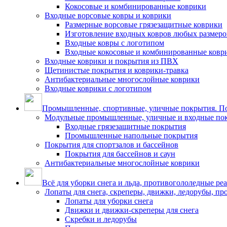
Кокосовые и комбинированные коврики
Входные ворсовые ковры и коврики
Размерные ворсовые грязезащитные коврики
Изготовление входных ковров любых размеро
Входные ковры с логотипом
Входные кокосовые и комбинированные ковр
Входные коврики и покрытия из ПВХ
Щетинистые покрытия и коврики-травка
Антибактериальные многослойные коврики
Входные коврики с логотипом
Промышленные, спортивные, уличные покрытия. По
Модульные промышленные, уличные и входные по
Входные грязезащитные покрытия
Промышленные напольные покрытия
Покрытия для спортзалов и бассейнов
Покрытия для бассейнов и саун
Антибактериальные многослойные коврики
Всё для уборки снега и льда, противогололедные ре
Лопаты для снега, скреперы, движки, ледорубы, п
Лопаты для уборки снега
Движки и движки-скреперы для снега
Скребки и ледорубы