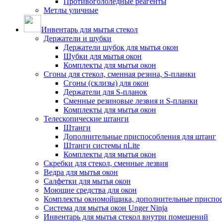
Противогололедные реагенты
Метлы уличные
Инвентарь для мытья стекол
Держатели и шубки
Держатели шубок для мытья окон
Шубки для мытья окон
Комплекты для мытья окон
Сгоны для стекол, сменная резина, S-планки
Сгоны (склизы) для окон
Держатели для S-планок
Сменные резиновые лезвия и S-планки
Комплекты для мытья окон
Телескопические штанги
Штанги
Дополнительные приспособления для штанг
Штанги системы nLite
Комплекты для мытья окон
Скребки для стекол, сменные лезвия
Ведра для мытья окон
Салфетки для мытья окон
Моющие средства для окон
Комплекты окномойщика, дополнительные приспо
Система для мытья окон Unger Ninja
Инвентарь для мытья стекол внутри помещений