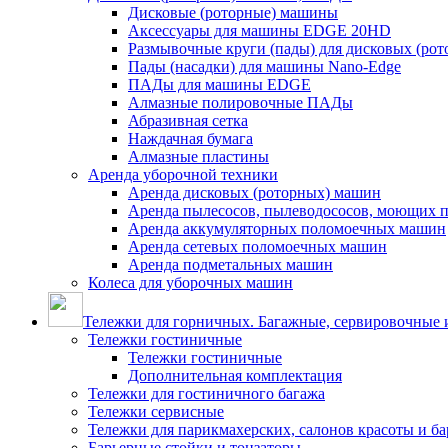
Дисковые (роторные) машины
Аксессуары для машины EDGE 20HD
Размывочные круги (пады) для дисковых (ро
Пады (насадки) для машины Nano-Edge
ПАДы для машины EDGE
Алмазные полировочные ПАДы
Абразивная сетка
Наждачная бумага
Алмазные пластины
Аренда уборочной техники
Аренда дисковых (роторных) машин
Аренда пылесосов, пылеводососов, моющих 
Аренда аккумуляторных поломоечных машин
Аренда сетевых поломоечных машин
Аренда подметальных машин
Колеса для уборочных машин
Тележки для горничных. Багажные, сервировочные и
Тележки гостиничные
Тележки гостиничные
Дополнительная комплектация
Тележки для гостиничного багажа
Тележки сервисные
Тележки для парикмахерских, салонов красоты и б
Барьерные стойки и тонзаторы