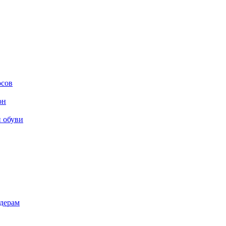
осов
он
и обуви
дерам