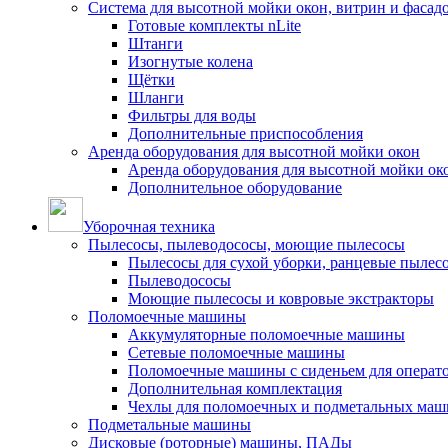
Система для высотной мойки окон, витрин и фасадо
Готовые комплекты nLite
Штанги
Изогнутые колена
Щётки
Шланги
Фильтры для воды
Дополнительные приспособления
Аренда оборудования для высотной мойки окон
Аренда оборудования для высотной мойки ок
Дополнительное оборудование
Уборочная техника
Пылесосы, пылеводососы, моющие пылесосы
Пылесосы для сухой уборки, ранцевые пылес
Пылеводососы
Моющие пылесосы и ковровые экстракторы
Поломоечные машины
Аккумуляторные поломоечные машины
Сетевые поломоечные машины
Поломоечные машины с сиденьем для операто
Дополнительная комплектация
Чехлы для поломоечных и подметальных маш
Подметальные машины
Дисковые (роторные) машины, ПАДы