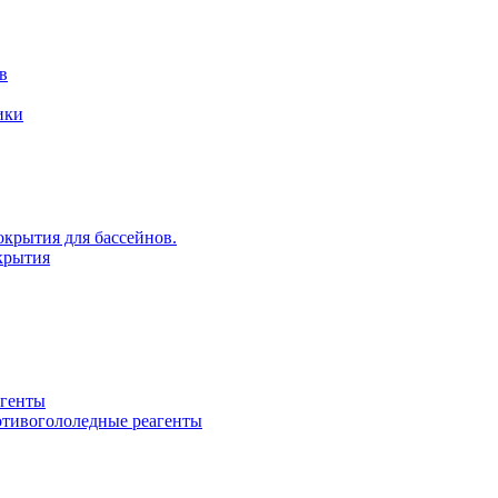
в
ики
крытия для бассейнов.
крытия
агенты
ротивогололедные реагенты