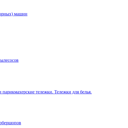
торных) машин
пылесосов
 парикмахерские тележки. Тележки для белья.
арбершопов