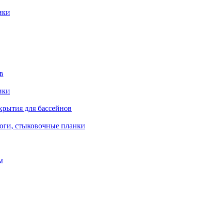
ики
в
ики
крытия для бассейнов
роги, стыковочные планки
м