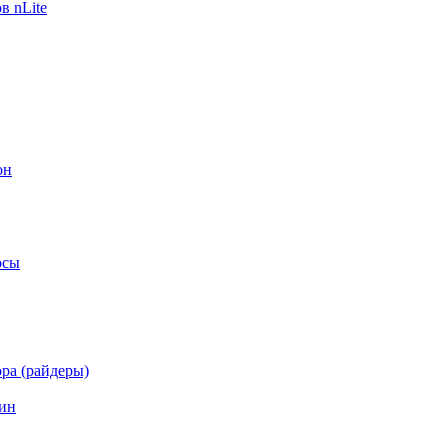
в nLite
он
осы
ра (райдеры)
ин