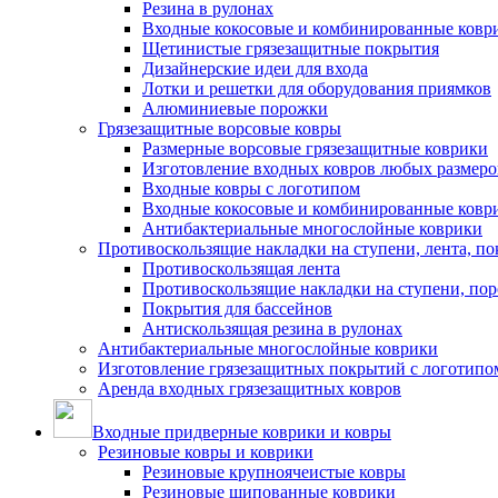
Резина в рулонах
Входные кокосовые и комбинированные ковр
Щетинистые грязезащитные покрытия
Дизайнерские идеи для входа
Лотки и решетки для оборудования приямков
Алюминиевые порожки
Грязезащитные ворсовые ковры
Размерные ворсовые грязезащитные коврики
Изготовление входных ковров любых размеро
Входные ковры с логотипом
Входные кокосовые и комбинированные ковр
Антибактериальные многослойные коврики
Противоскользящие накладки на ступени, лента, по
Противоскользящая лента
Противоскользящие накладки на ступени, по
Покрытия для бассейнов
Антискользящая резина в рулонах
Антибактериальные многослойные коврики
Изготовление грязезащитных покрытий с логотипо
Аренда входных грязезащитных ковров
Входные придверные коврики и ковры
Резиновые ковры и коврики
Резиновые крупноячеистые ковры
Резиновые шипованные коврики