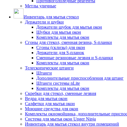
Противогололедные реагенты
Метлы уличные
Инвентарь для мытья стекол
Держатели и шубки
Держатели шубок для мытья окон
Шубки для мытья окон
Комплекты для мытья окон
Сгоны для стекол, сменная резина, S-планки
Сгоны (склизы) для окон
Держатели для S-планок
Сменные резиновые лезвия и S-планки
Комплекты для мытья окон
Телескопические штанги
Штанги
Дополнительные приспособления для штанг
Штанги системы nLite
Комплекты для мытья окон
Скребки для стекол, сменные лезвия
Ведра для мытья окон
Салфетки для мытья окон
Моющие средства для окон
Комплекты окномойщика, дополнительные приспо
Система для мытья окон Unger Ninja
Инвентарь для мытья стекол внутри помещений