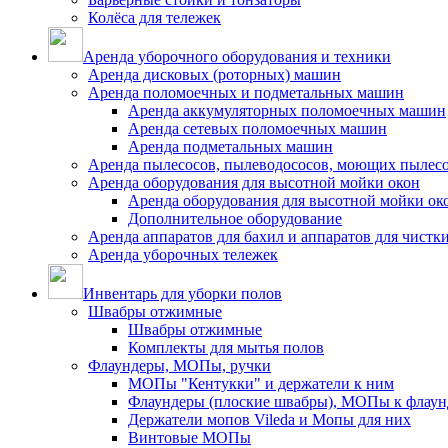
Колёса для тележек
Аренда уборочного оборудования и техники
Аренда дисковых (роторных) машин
Аренда поломоечных и подметальных машин
Аренда аккумуляторных поломоечных машин
Аренда сетевых поломоечных машин
Аренда подметальных машин
Аренда пылесосов, пылеводососов, моющих пылес
Аренда оборудования для высотной мойки окон
Аренда оборудования для высотной мойки ок
Дополнительное оборудование
Аренда аппаратов для бахил и аппаратов для чистк
Аренда уборочных тележек
Инвентарь для уборки полов
Швабры отжимные
Швабры отжимные
Комплекты для мытья полов
Флаундеры, МОПы, ручки
МОПы "Кентукки" и держатели к ним
Флаундеры (плоские швабры), МОПы к флаун
Держатели мопов Vileda и Мопы для них
Винтовые МОПы