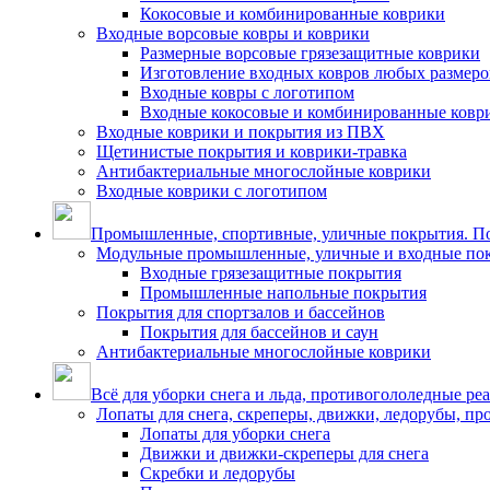
Кокосовые и комбинированные коврики
Входные ворсовые ковры и коврики
Размерные ворсовые грязезащитные коврики
Изготовление входных ковров любых размеро
Входные ковры с логотипом
Входные кокосовые и комбинированные ковр
Входные коврики и покрытия из ПВХ
Щетинистые покрытия и коврики-травка
Антибактериальные многослойные коврики
Входные коврики с логотипом
Промышленные, спортивные, уличные покрытия. По
Модульные промышленные, уличные и входные по
Входные грязезащитные покрытия
Промышленные напольные покрытия
Покрытия для спортзалов и бассейнов
Покрытия для бассейнов и саун
Антибактериальные многослойные коврики
Всё для уборки снега и льда, противогололедные ре
Лопаты для снега, скреперы, движки, ледорубы, п
Лопаты для уборки снега
Движки и движки-скреперы для снега
Скребки и ледорубы