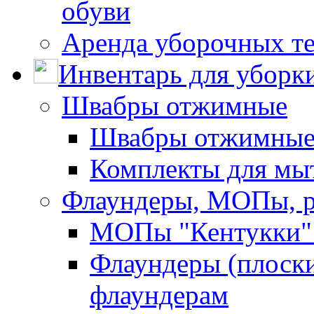
обуви
Аренда уборочных т
Инвентарь для уборк
Швабры отжимные
Швабры отжимны
Комплекты для мы
Флаундеры, МОПы, 
МОПы "Кентукки" 
Флаундеры (плоск
флаундерам