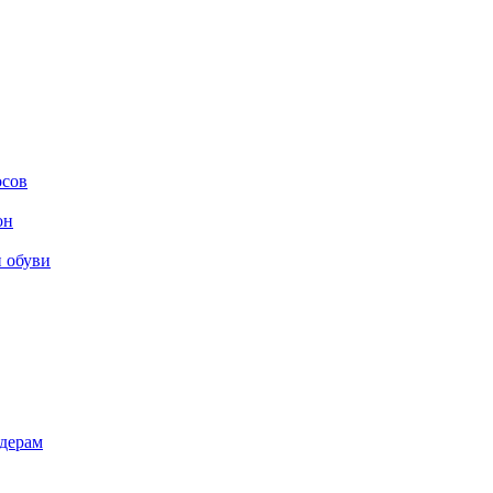
осов
он
и обуви
дерам