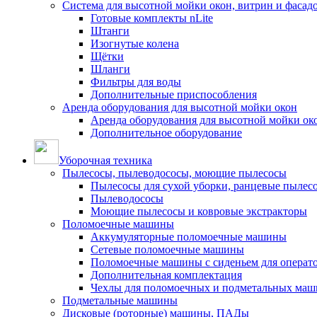
Система для высотной мойки окон, витрин и фасадо
Готовые комплекты nLite
Штанги
Изогнутые колена
Щётки
Шланги
Фильтры для воды
Дополнительные приспособления
Аренда оборудования для высотной мойки окон
Аренда оборудования для высотной мойки ок
Дополнительное оборудование
Уборочная техника
Пылесосы, пылеводососы, моющие пылесосы
Пылесосы для сухой уборки, ранцевые пылес
Пылеводососы
Моющие пылесосы и ковровые экстракторы
Поломоечные машины
Аккумуляторные поломоечные машины
Сетевые поломоечные машины
Поломоечные машины с сиденьем для операто
Дополнительная комплектация
Чехлы для поломоечных и подметальных маш
Подметальные машины
Дисковые (роторные) машины, ПАДы