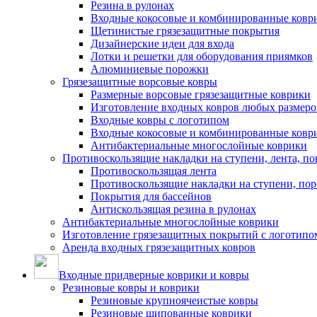
Резина в рулонах
Входные кокосовые и комбинированные ковр
Щетинистые грязезащитные покрытия
Дизайнерские идеи для входа
Лотки и решетки для оборудования приямков
Алюминиевые порожки
Грязезащитные ворсовые ковры
Размерные ворсовые грязезащитные коврики
Изготовление входных ковров любых размеро
Входные ковры с логотипом
Входные кокосовые и комбинированные ковр
Антибактериальные многослойные коврики
Противоскользящие накладки на ступени, лента, по
Противоскользящая лента
Противоскользящие накладки на ступени, по
Покрытия для бассейнов
Антискользящая резина в рулонах
Антибактериальные многослойные коврики
Изготовление грязезащитных покрытий с логотипо
Аренда входных грязезащитных ковров
Входные придверные коврики и ковры
Резиновые ковры и коврики
Резиновые крупноячеистые ковры
Резиновые шипованные коврики