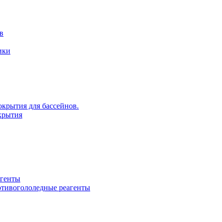
в
ики
крытия для бассейнов.
крытия
агенты
ротивогололедные реагенты