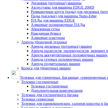
Дисковые (роторные) машины
Аксессуары для машины EDGE 20HD
Размывочные круги (пады) для дисковых (ро
Пады (насадки) для машины Nano-Edge
ПАДы для машины EDGE
Алмазные полировочные ПАДы
Абразивная сетка
Наждачная бумага
Алмазные пластины
Аренда уборочной техники
Аренда дисковых (роторных) машин
Аренда пылесосов, пылеводососов, моющих 
Аренда аккумуляторных поломоечных машин
Аренда сетевых поломоечных машин
Аренда подметальных машин
Колеса для уборочных машин
Тележки для горничных. Багажные, сервировочные и
Тележки гостиничные
Тележки гостиничные
Дополнительная комплектация
Тележки для гостиничного багажа
Тележки сервисные
Тележки для парикмахерских, салонов красоты и б
Барьерные стойки и тонзаторы