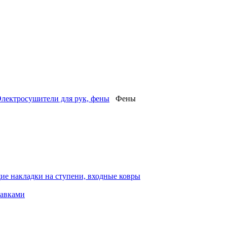
лектросушители для рук, фены
Фены
ие накладки на ступени, входные ковры
тавками