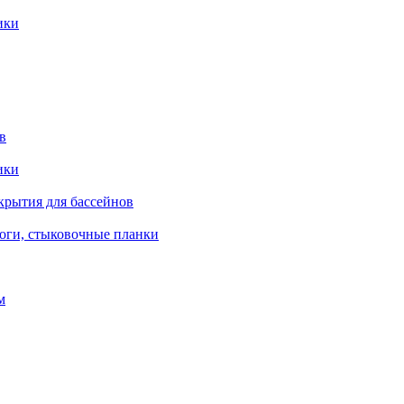
ики
в
ики
крытия для бассейнов
роги, стыковочные планки
м