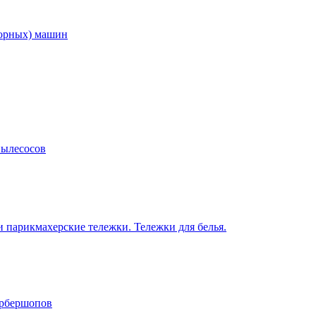
торных) машин
пылесосов
 парикмахерские тележки. Тележки для белья.
арбершопов