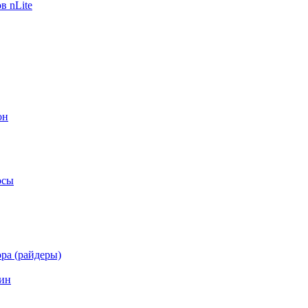
в nLite
он
осы
ра (райдеры)
ин