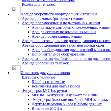
Колёса для тележек
Аренда уборочного оборудования и техники
Аренда дисковых (роторных) машин
Аренда поломоечных и подметальных машин
Аренда аккумуляторных поломоечных машин
Аренда сетевых поломоечных машин
Аренда подметальных машин
Аренда пылесосов, пылеводососов, моющих пылес
Аренда оборудования для высотной мойки окон
Аренда оборудования для высотной мойки ок
Дополнительное оборудование
Аренда аппаратов для бахил и аппаратов для чистк
Аренда уборочных тележек
Инвентарь для уборки полов
Швабры отжимные
Швабры отжимные
Комплекты для мытья полов
Флаундеры, МОПы, ручки
МОПы "Кентукки" и держатели к ним
Флаундеры (плоские швабры), МОПы к флаун
Держатели мопов Vileda и Мопы для них
Винтовые МОПы