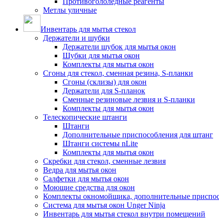
Противогололедные реагенты
Метлы уличные
Инвентарь для мытья стекол
Держатели и шубки
Держатели шубок для мытья окон
Шубки для мытья окон
Комплекты для мытья окон
Сгоны для стекол, сменная резина, S-планки
Сгоны (склизы) для окон
Держатели для S-планок
Сменные резиновые лезвия и S-планки
Комплекты для мытья окон
Телескопические штанги
Штанги
Дополнительные приспособления для штанг
Штанги системы nLite
Комплекты для мытья окон
Скребки для стекол, сменные лезвия
Ведра для мытья окон
Салфетки для мытья окон
Моющие средства для окон
Комплекты окномойщика, дополнительные приспо
Система для мытья окон Unger Ninja
Инвентарь для мытья стекол внутри помещений