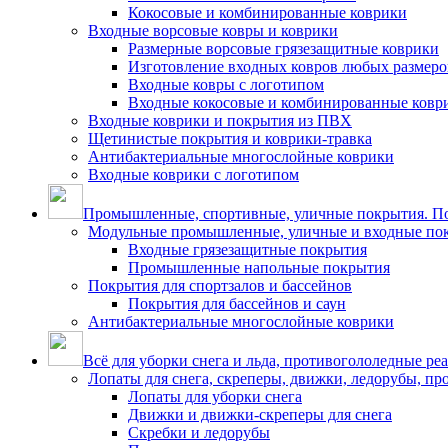
Кокосовые и комбинированные коврики
Входные ворсовые ковры и коврики
Размерные ворсовые грязезащитные коврики
Изготовление входных ковров любых размеро
Входные ковры с логотипом
Входные кокосовые и комбинированные ковр
Входные коврики и покрытия из ПВХ
Щетинистые покрытия и коврики-травка
Антибактериальные многослойные коврики
Входные коврики с логотипом
Промышленные, спортивные, уличные покрытия. По
Модульные промышленные, уличные и входные по
Входные грязезащитные покрытия
Промышленные напольные покрытия
Покрытия для спортзалов и бассейнов
Покрытия для бассейнов и саун
Антибактериальные многослойные коврики
Всё для уборки снега и льда, противогололедные ре
Лопаты для снега, скреперы, движки, ледорубы, п
Лопаты для уборки снега
Движки и движки-скреперы для снега
Скребки и ледорубы