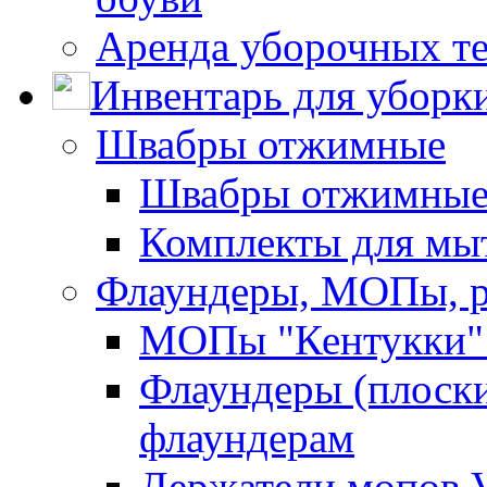
Аренда уборочных т
Инвентарь для уборк
Швабры отжимные
Швабры отжимны
Комплекты для мы
Флаундеры, МОПы, 
МОПы "Кентукки" 
Флаундеры (плоск
флаундерам
Держатели мопов V