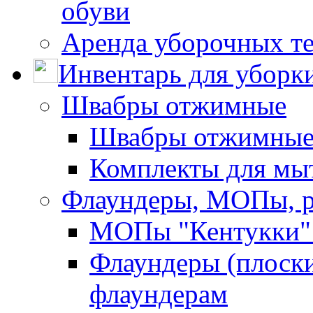
обуви
Аренда уборочных т
Инвентарь для уборк
Швабры отжимные
Швабры отжимны
Комплекты для мы
Флаундеры, МОПы, 
МОПы "Кентукки" 
Флаундеры (плоск
флаундерам