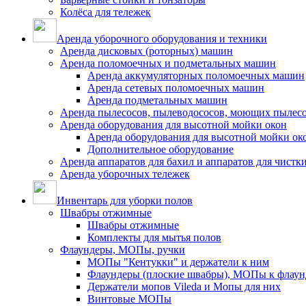
Колёса для тележек
Аренда уборочного оборудования и техники
Аренда дисковых (роторных) машин
Аренда поломоечных и подметальных машин
Аренда аккумуляторных поломоечных машин
Аренда сетевых поломоечных машин
Аренда подметальных машин
Аренда пылесосов, пылеводососов, моющих пылес
Аренда оборудования для высотной мойки окон
Аренда оборудования для высотной мойки ок
Дополнительное оборудование
Аренда аппаратов для бахил и аппаратов для чистк
Аренда уборочных тележек
Инвентарь для уборки полов
Швабры отжимные
Швабры отжимные
Комплекты для мытья полов
Флаундеры, МОПы, ручки
МОПы "Кентукки" и держатели к ним
Флаундеры (плоские швабры), МОПы к флаун
Держатели мопов Vileda и Мопы для них
Винтовые МОПы