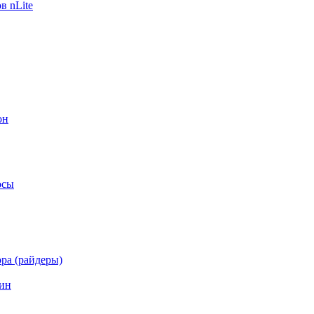
в nLite
он
осы
ра (райдеры)
ин