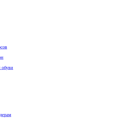
осов
он
и обуви
дерам