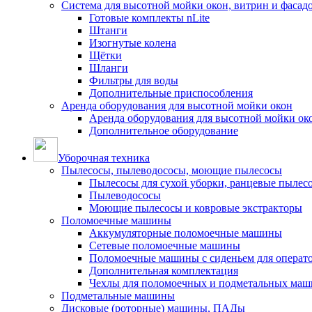
Система для высотной мойки окон, витрин и фасадо
Готовые комплекты nLite
Штанги
Изогнутые колена
Щётки
Шланги
Фильтры для воды
Дополнительные приспособления
Аренда оборудования для высотной мойки окон
Аренда оборудования для высотной мойки ок
Дополнительное оборудование
Уборочная техника
Пылесосы, пылеводососы, моющие пылесосы
Пылесосы для сухой уборки, ранцевые пылес
Пылеводососы
Моющие пылесосы и ковровые экстракторы
Поломоечные машины
Аккумуляторные поломоечные машины
Сетевые поломоечные машины
Поломоечные машины с сиденьем для операто
Дополнительная комплектация
Чехлы для поломоечных и подметальных маш
Подметальные машины
Дисковые (роторные) машины, ПАДы