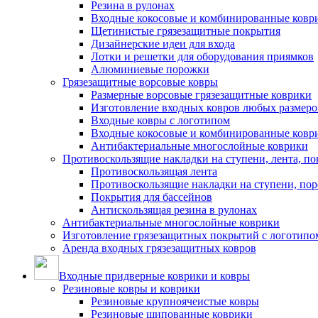
Резина в рулонах
Входные кокосовые и комбинированные ковр
Щетинистые грязезащитные покрытия
Дизайнерские идеи для входа
Лотки и решетки для оборудования приямков
Алюминиевые порожки
Грязезащитные ворсовые ковры
Размерные ворсовые грязезащитные коврики
Изготовление входных ковров любых размеро
Входные ковры с логотипом
Входные кокосовые и комбинированные ковр
Антибактериальные многослойные коврики
Противоскользящие накладки на ступени, лента, по
Противоскользящая лента
Противоскользящие накладки на ступени, по
Покрытия для бассейнов
Антискользящая резина в рулонах
Антибактериальные многослойные коврики
Изготовление грязезащитных покрытий с логотипо
Аренда входных грязезащитных ковров
Входные придверные коврики и ковры
Резиновые ковры и коврики
Резиновые крупноячеистые ковры
Резиновые шипованные коврики