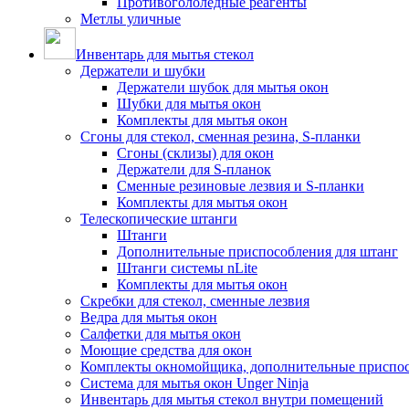
Противогололедные реагенты
Метлы уличные
Инвентарь для мытья стекол
Держатели и шубки
Держатели шубок для мытья окон
Шубки для мытья окон
Комплекты для мытья окон
Сгоны для стекол, сменная резина, S-планки
Сгоны (склизы) для окон
Держатели для S-планок
Сменные резиновые лезвия и S-планки
Комплекты для мытья окон
Телескопические штанги
Штанги
Дополнительные приспособления для штанг
Штанги системы nLite
Комплекты для мытья окон
Скребки для стекол, сменные лезвия
Ведра для мытья окон
Салфетки для мытья окон
Моющие средства для окон
Комплекты окномойщика, дополнительные приспо
Система для мытья окон Unger Ninja
Инвентарь для мытья стекол внутри помещений