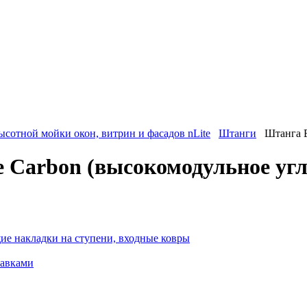
ысотной мойки окон, витрин и фасадов nLite
Штанги
Штанга E
e Carbon (высокомодульное уг
ие накладки на ступени, входные ковры
тавками