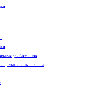
ики
в
ики
крытия для бассейнов
роги, стыковочные планки
м