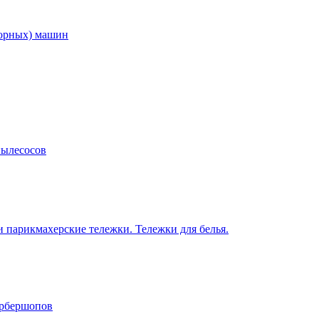
торных) машин
пылесосов
 парикмахерские тележки. Тележки для белья.
арбершопов