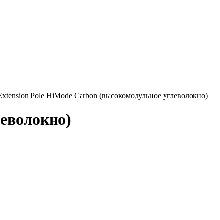
xtension Pole HiMode Carbon (высокомодульное углеволокно)
леволокно)