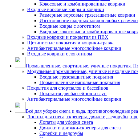
Кокосовые и комбинированные коврики
Входные ворсовые ковры и коврики
Размерные ворсовые грязезащитные коврики
Изготовление входных ковров любых размеро
Входные ковры с логотипом
Входные кокосовые и комбинированные ковр
Входные коврики и покрытия из ПВХ
Щетинистые покрытия и коврики-травка
Антибактериальные многослойные коврики
Входные коврики с логотипом
Промышленные, спортивные, уличные покрытия. По
Модульные промышленные, уличные и входные по
Входные грязезащитные покрытия
Промышленные напольные покрытия
Покрытия для спортзалов и бассейнов
Покрытия для бассейнов и саун
Антибактериальные многослойные коврики
Всё для уборки снега и льда, противогололедные ре
Лопаты для снега, скреперы, движки, ледорубы, п
Лопаты для уборки снега
Движки и движки-скреперы для снега
Скребки и ледорубы