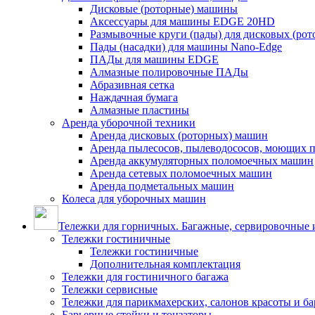
Дисковые (роторные) машины
Аксессуары для машины EDGE 20HD
Размывочные круги (пады) для дисковых (ро
Пады (насадки) для машины Nano-Edge
ПАДы для машины EDGE
Алмазные полировочные ПАДы
Абразивная сетка
Наждачная бумага
Алмазные пластины
Аренда уборочной техники
Аренда дисковых (роторных) машин
Аренда пылесосов, пылеводососов, моющих 
Аренда аккумуляторных поломоечных машин
Аренда сетевых поломоечных машин
Аренда подметальных машин
Колеса для уборочных машин
Тележки для горничных. Багажные, сервировочные и
Тележки гостиничные
Тележки гостиничные
Дополнительная комплектация
Тележки для гостиничного багажа
Тележки сервисные
Тележки для парикмахерских, салонов красоты и б
Барьерные стойки и тонзаторы