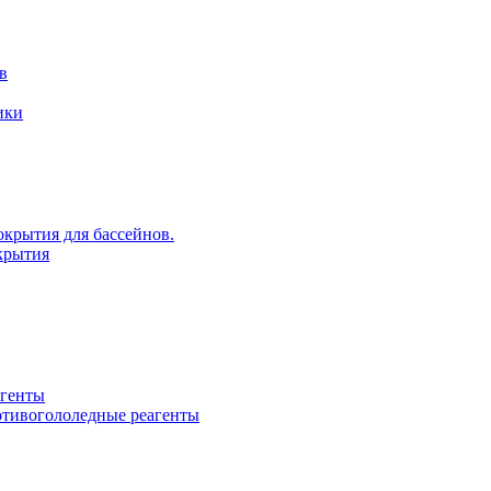
в
ики
крытия для бассейнов.
крытия
агенты
ротивогололедные реагенты