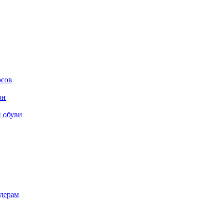
осов
он
и обуви
дерам