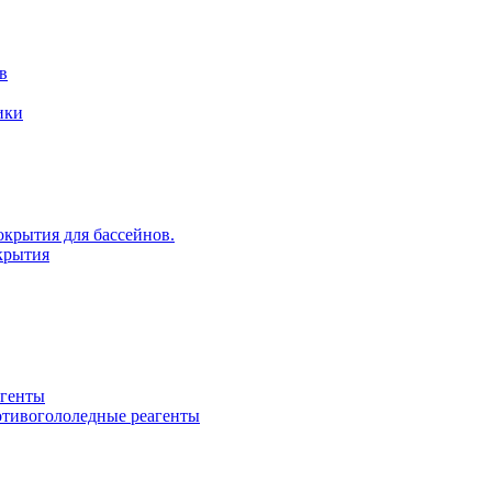
в
ики
крытия для бассейнов.
крытия
агенты
ротивогололедные реагенты