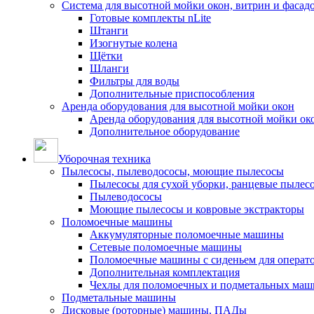
Система для высотной мойки окон, витрин и фасадо
Готовые комплекты nLite
Штанги
Изогнутые колена
Щётки
Шланги
Фильтры для воды
Дополнительные приспособления
Аренда оборудования для высотной мойки окон
Аренда оборудования для высотной мойки ок
Дополнительное оборудование
Уборочная техника
Пылесосы, пылеводососы, моющие пылесосы
Пылесосы для сухой уборки, ранцевые пылес
Пылеводососы
Моющие пылесосы и ковровые экстракторы
Поломоечные машины
Аккумуляторные поломоечные машины
Сетевые поломоечные машины
Поломоечные машины с сиденьем для операто
Дополнительная комплектация
Чехлы для поломоечных и подметальных маш
Подметальные машины
Дисковые (роторные) машины, ПАДы