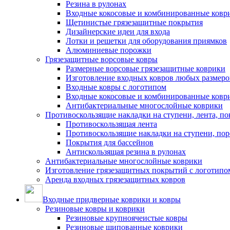
Резина в рулонах
Входные кокосовые и комбинированные ковр
Щетинистые грязезащитные покрытия
Дизайнерские идеи для входа
Лотки и решетки для оборудования приямков
Алюминиевые порожки
Грязезащитные ворсовые ковры
Размерные ворсовые грязезащитные коврики
Изготовление входных ковров любых размеро
Входные ковры с логотипом
Входные кокосовые и комбинированные ковр
Антибактериальные многослойные коврики
Противоскользящие накладки на ступени, лента, по
Противоскользящая лента
Противоскользящие накладки на ступени, по
Покрытия для бассейнов
Антискользящая резина в рулонах
Антибактериальные многослойные коврики
Изготовление грязезащитных покрытий с логотипо
Аренда входных грязезащитных ковров
Входные придверные коврики и ковры
Резиновые ковры и коврики
Резиновые крупноячеистые ковры
Резиновые шипованные коврики