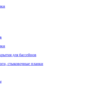
ики
в
ики
крытия для бассейнов
роги, стыковочные планки
м