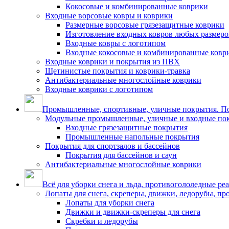
Кокосовые и комбинированные коврики
Входные ворсовые ковры и коврики
Размерные ворсовые грязезащитные коврики
Изготовление входных ковров любых размеро
Входные ковры с логотипом
Входные кокосовые и комбинированные ковр
Входные коврики и покрытия из ПВХ
Щетинистые покрытия и коврики-травка
Антибактериальные многослойные коврики
Входные коврики с логотипом
Промышленные, спортивные, уличные покрытия. По
Модульные промышленные, уличные и входные по
Входные грязезащитные покрытия
Промышленные напольные покрытия
Покрытия для спортзалов и бассейнов
Покрытия для бассейнов и саун
Антибактериальные многослойные коврики
Всё для уборки снега и льда, противогололедные ре
Лопаты для снега, скреперы, движки, ледорубы, п
Лопаты для уборки снега
Движки и движки-скреперы для снега
Скребки и ледорубы