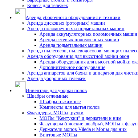
Колёса для тележек
Аренда уборочного оборудования и техники
Аренда дисковых (роторных) машин
Аренда поломоечных и подметальных машин
Аренда аккумуляторных поломоечных машин
Аренда сетевых поломоечных машин
Аренда подметальных машин
Аренда пылесосов, пылеводососов, моющих пылес
Аренда оборудования для высотной мойки окон
Аренда оборудования для высотной мойки ок
Дополнительное оборудование
Аренда аппаратов для бахил и аппаратов для чистк
Аренда уборочных тележек
Инвентарь для уборки полов
Швабры отжимные
Швабры отжимные
Комплекты для мытья полов
Флаундеры, МОПы, ручки
МОПы "Кентукки" и держатели к ним
Флаундеры (плоские швабры), МОПы к флаун
Держатели мопов Vileda и Мопы для них
Винтовые МОПы