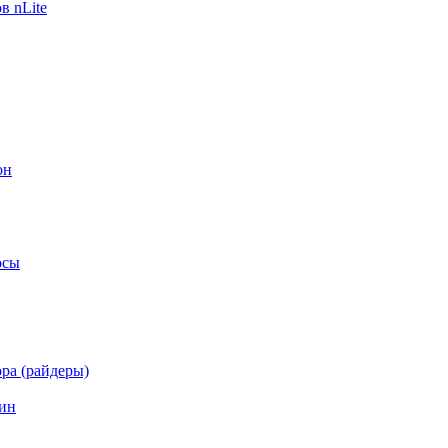
в nLite
он
осы
ра (райдеры)
ин