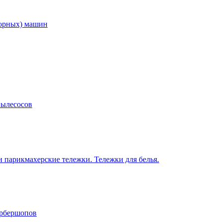
торных) машин
пылесосов
 парикмахерские тележки. Тележки для белья.
арбершопов