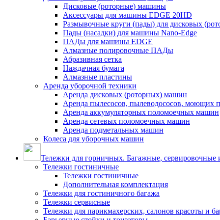
Дисковые (роторные) машины
Аксессуары для машины EDGE 20HD
Размывочные круги (пады) для дисковых (ро
Пады (насадки) для машины Nano-Edge
ПАДы для машины EDGE
Алмазные полировочные ПАДы
Абразивная сетка
Наждачная бумага
Алмазные пластины
Аренда уборочной техники
Аренда дисковых (роторных) машин
Аренда пылесосов, пылеводососов, моющих 
Аренда аккумуляторных поломоечных машин
Аренда сетевых поломоечных машин
Аренда подметальных машин
Колеса для уборочных машин
Тележки для горничных. Багажные, сервировочные и
Тележки гостиничные
Тележки гостиничные
Дополнительная комплектация
Тележки для гостиничного багажа
Тележки сервисные
Тележки для парикмахерских, салонов красоты и б
Барьерные стойки и тонзаторы