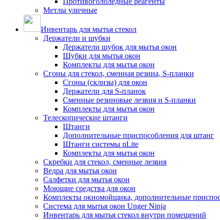
Противогололедные реагенты
Метлы уличные
Инвентарь для мытья стекол
Держатели и шубки
Держатели шубок для мытья окон
Шубки для мытья окон
Комплекты для мытья окон
Сгоны для стекол, сменная резина, S-планки
Сгоны (склизы) для окон
Держатели для S-планок
Сменные резиновые лезвия и S-планки
Комплекты для мытья окон
Телескопические штанги
Штанги
Дополнительные приспособления для штанг
Штанги системы nLite
Комплекты для мытья окон
Скребки для стекол, сменные лезвия
Ведра для мытья окон
Салфетки для мытья окон
Моющие средства для окон
Комплекты окномойщика, дополнительные приспо
Система для мытья окон Unger Ninja
Инвентарь для мытья стекол внутри помещений