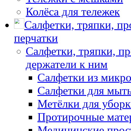
Колёса для тележек
Салфетки, тряпки, п
перчатки
Салфетки, тряпки, п
держатели к ним
Салфетки из микр
Салфетки для мыть
Метёлки для убор
Протирочные мате
Медицинские прос