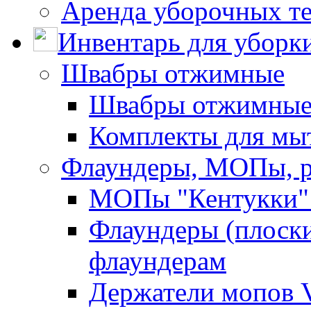
Аренда уборочных т
Инвентарь для уборк
Швабры отжимные
Швабры отжимны
Комплекты для мы
Флаундеры, МОПы, 
МОПы "Кентукки" 
Флаундеры (плоск
флаундерам
Держатели мопов V