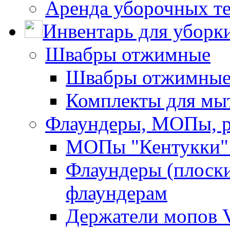
Аренда уборочных т
Инвентарь для уборк
Швабры отжимные
Швабры отжимны
Комплекты для мы
Флаундеры, МОПы, 
МОПы "Кентукки" 
Флаундеры (плоск
флаундерам
Держатели мопов V