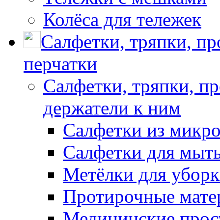
Колёса для тележек
Салфетки, тряпки, п
перчатки
Салфетки, тряпки, п
держатели к ним
Салфетки из микр
Салфетки для мыть
Метёлки для убор
Протирочные мате
Медицинские прос