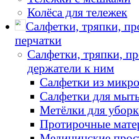
Колёса для тележек
Салфетки, тряпки, п
перчатки
Салфетки, тряпки, п
держатели к ним
Салфетки из микр
Салфетки для мыть
Метёлки для убор
Протирочные мате
Медицинские прос