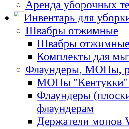
Аренда уборочных т
Инвентарь для уборк
Швабры отжимные
Швабры отжимны
Комплекты для мы
Флаундеры, МОПы, 
МОПы "Кентукки" 
Флаундеры (плоск
флаундерам
Держатели мопов V