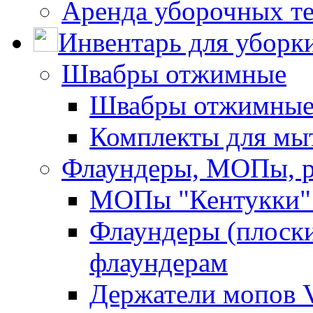
Аренда уборочных т
Инвентарь для уборк
Швабры отжимные
Швабры отжимны
Комплекты для мы
Флаундеры, МОПы, 
МОПы "Кентукки" 
Флаундеры (плоск
флаундерам
Держатели мопов V