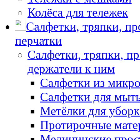
Колёса для тележек
Салфетки, тряпки, п
перчатки
Салфетки, тряпки, п
держатели к ним
Салфетки из микр
Салфетки для мыть
Метёлки для убор
Протирочные мате
Медицинские прос