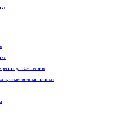
ики
в
ики
крытия для бассейнов
роги, стыковочные планки
м