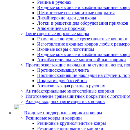
Резина в рулонах
Входные кокосовые и комбинированные ковр
Щетинистые грязезащитные покрытия
Дизайнерские идеи для входа
Лотки и решетки для оборудования приямков
Алюминиевые порожки
Грязезащитные ворсовые ковры
Размерные ворсовые грязезащитные коврики
Изготовление входных ковров любых размеро
Входные ковры с логотипом
Входные кокосовые и комбинированные ковр
Антибактериальные многослойные коврики
Противоскользящие накладки на ступени, лента, по
Противоскользящая лента
Противоскользящие накладки на ступени, по
Покрытия для бассейнов
Антискользящая резина в рулонах
Антибактериальные многослойные коврики
Изготовление грязезащитных покрытий с логотипо
Аренда входных грязезащитных ковров
Входные придверные коврики и ковры
Резиновые ковры и коврики
Резиновые крупноячеистые ковры
Резиновые шипованные коврики