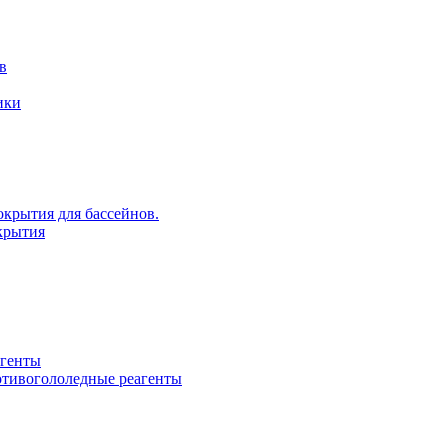
в
ики
крытия для бассейнов.
крытия
агенты
ротивогололедные реагенты