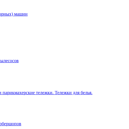
торных) машин
пылесосов
 парикмахерские тележки. Тележки для белья.
арбершопов