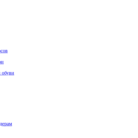
осов
он
и обуви
дерам