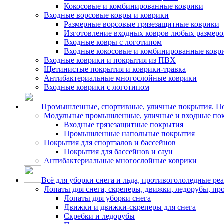
Кокосовые и комбинированные коврики
Входные ворсовые ковры и коврики
Размерные ворсовые грязезащитные коврики
Изготовление входных ковров любых размеро
Входные ковры с логотипом
Входные кокосовые и комбинированные ковр
Входные коврики и покрытия из ПВХ
Щетинистые покрытия и коврики-травка
Антибактериальные многослойные коврики
Входные коврики с логотипом
Промышленные, спортивные, уличные покрытия. По
Модульные промышленные, уличные и входные по
Входные грязезащитные покрытия
Промышленные напольные покрытия
Покрытия для спортзалов и бассейнов
Покрытия для бассейнов и саун
Антибактериальные многослойные коврики
Всё для уборки снега и льда, противогололедные ре
Лопаты для снега, скреперы, движки, ледорубы, п
Лопаты для уборки снега
Движки и движки-скреперы для снега
Скребки и ледорубы