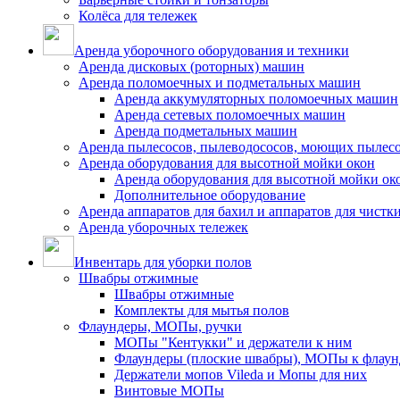
Колёса для тележек
Аренда уборочного оборудования и техники
Аренда дисковых (роторных) машин
Аренда поломоечных и подметальных машин
Аренда аккумуляторных поломоечных машин
Аренда сетевых поломоечных машин
Аренда подметальных машин
Аренда пылесосов, пылеводососов, моющих пылес
Аренда оборудования для высотной мойки окон
Аренда оборудования для высотной мойки ок
Дополнительное оборудование
Аренда аппаратов для бахил и аппаратов для чистк
Аренда уборочных тележек
Инвентарь для уборки полов
Швабры отжимные
Швабры отжимные
Комплекты для мытья полов
Флаундеры, МОПы, ручки
МОПы "Кентукки" и держатели к ним
Флаундеры (плоские швабры), МОПы к флаун
Держатели мопов Vileda и Мопы для них
Винтовые МОПы