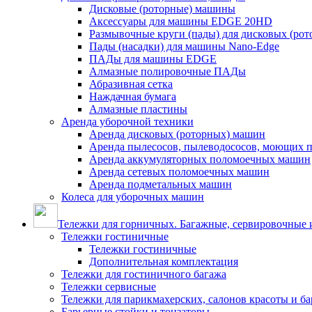
Дисковые (роторные) машины
Аксессуары для машины EDGE 20HD
Размывочные круги (пады) для дисковых (ро
Пады (насадки) для машины Nano-Edge
ПАДы для машины EDGE
Алмазные полировочные ПАДы
Абразивная сетка
Наждачная бумага
Алмазные пластины
Аренда уборочной техники
Аренда дисковых (роторных) машин
Аренда пылесосов, пылеводососов, моющих 
Аренда аккумуляторных поломоечных машин
Аренда сетевых поломоечных машин
Аренда подметальных машин
Колеса для уборочных машин
Тележки для горничных. Багажные, сервировочные и
Тележки гостиничные
Тележки гостиничные
Дополнительная комплектация
Тележки для гостиничного багажа
Тележки сервисные
Тележки для парикмахерских, салонов красоты и б
Барьерные стойки и тонзаторы