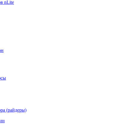
в nLite
он
осы
ра (райдеры)
ин