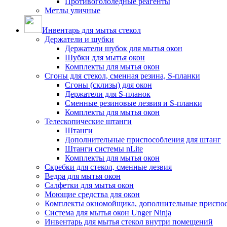
Противогололедные реагенты
Метлы уличные
Инвентарь для мытья стекол
Держатели и шубки
Держатели шубок для мытья окон
Шубки для мытья окон
Комплекты для мытья окон
Сгоны для стекол, сменная резина, S-планки
Сгоны (склизы) для окон
Держатели для S-планок
Сменные резиновые лезвия и S-планки
Комплекты для мытья окон
Телескопические штанги
Штанги
Дополнительные приспособления для штанг
Штанги системы nLite
Комплекты для мытья окон
Скребки для стекол, сменные лезвия
Ведра для мытья окон
Салфетки для мытья окон
Моющие средства для окон
Комплекты окномойщика, дополнительные приспо
Система для мытья окон Unger Ninja
Инвентарь для мытья стекол внутри помещений