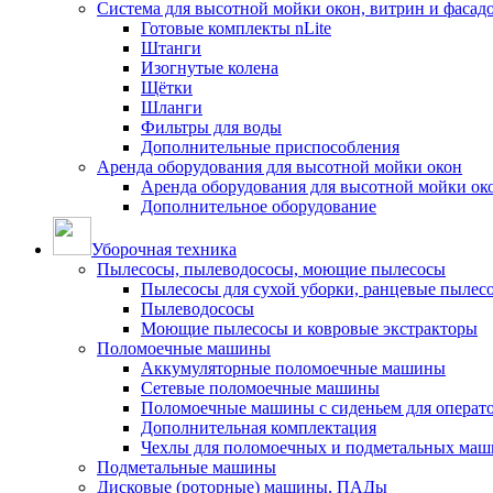
Система для высотной мойки окон, витрин и фасадо
Готовые комплекты nLite
Штанги
Изогнутые колена
Щётки
Шланги
Фильтры для воды
Дополнительные приспособления
Аренда оборудования для высотной мойки окон
Аренда оборудования для высотной мойки ок
Дополнительное оборудование
Уборочная техника
Пылесосы, пылеводососы, моющие пылесосы
Пылесосы для сухой уборки, ранцевые пылес
Пылеводососы
Моющие пылесосы и ковровые экстракторы
Поломоечные машины
Аккумуляторные поломоечные машины
Сетевые поломоечные машины
Поломоечные машины с сиденьем для операто
Дополнительная комплектация
Чехлы для поломоечных и подметальных маш
Подметальные машины
Дисковые (роторные) машины, ПАДы