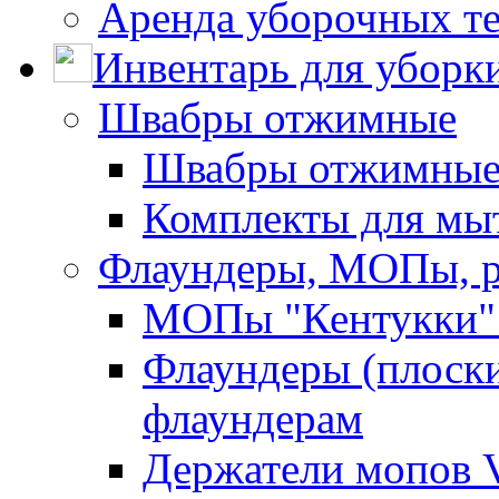
Аренда уборочных т
Инвентарь для уборк
Швабры отжимные
Швабры отжимны
Комплекты для мы
Флаундеры, МОПы, 
МОПы "Кентукки" 
Флаундеры (плоск
флаундерам
Держатели мопов V