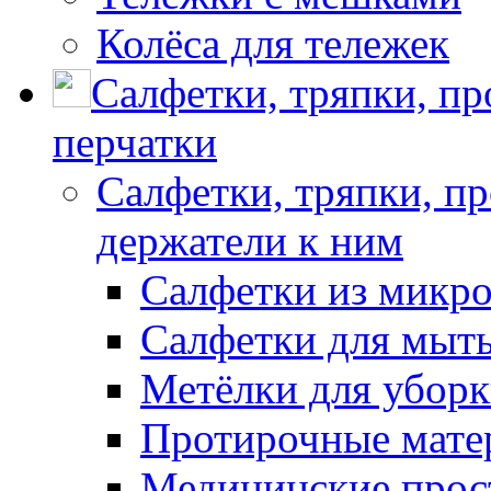
Колёса для тележек
Салфетки, тряпки, п
перчатки
Салфетки, тряпки, п
держатели к ним
Салфетки из микр
Салфетки для мыть
Метёлки для убор
Протирочные мате
Медицинские прос