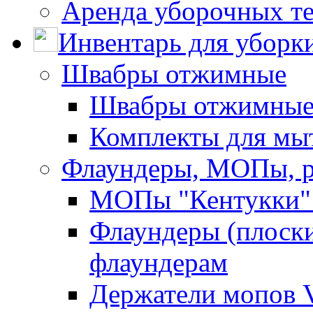
Аренда уборочных т
Инвентарь для уборк
Швабры отжимные
Швабры отжимны
Комплекты для мы
Флаундеры, МОПы, 
МОПы "Кентукки" 
Флаундеры (плоск
флаундерам
Держатели мопов V