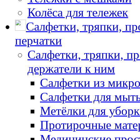
Колёса для тележек
Салфетки, тряпки, п
перчатки
Салфетки, тряпки, п
держатели к ним
Салфетки из микр
Салфетки для мыть
Метёлки для убор
Протирочные мате
Медицинские прос