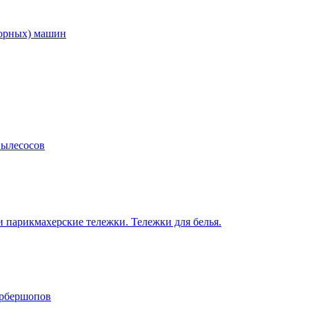
торных) машин
пылесосов
 парикмахерские тележки. Тележки для белья.
арбершопов