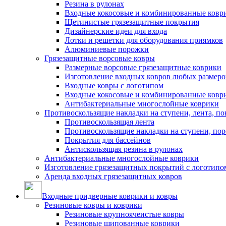
Резина в рулонах
Входные кокосовые и комбинированные ковр
Щетинистые грязезащитные покрытия
Дизайнерские идеи для входа
Лотки и решетки для оборудования приямков
Алюминиевые порожки
Грязезащитные ворсовые ковры
Размерные ворсовые грязезащитные коврики
Изготовление входных ковров любых размеро
Входные ковры с логотипом
Входные кокосовые и комбинированные ковр
Антибактериальные многослойные коврики
Противоскользящие накладки на ступени, лента, по
Противоскользящая лента
Противоскользящие накладки на ступени, по
Покрытия для бассейнов
Антискользящая резина в рулонах
Антибактериальные многослойные коврики
Изготовление грязезащитных покрытий с логотипо
Аренда входных грязезащитных ковров
Входные придверные коврики и ковры
Резиновые ковры и коврики
Резиновые крупноячеистые ковры
Резиновые шипованные коврики