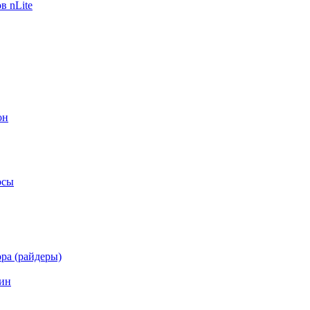
в nLite
он
осы
ра (райдеры)
ин