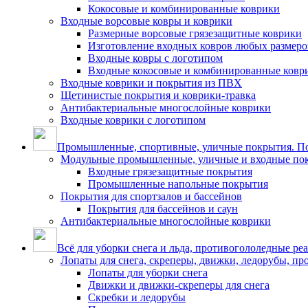
Кокосовые и комбинированные коврики
Входные ворсовые ковры и коврики
Размерные ворсовые грязезащитные коврики
Изготовление входных ковров любых размеро
Входные ковры с логотипом
Входные кокосовые и комбинированные ковр
Входные коврики и покрытия из ПВХ
Щетинистые покрытия и коврики-травка
Антибактериальные многослойные коврики
Входные коврики с логотипом
Промышленные, спортивные, уличные покрытия. По
Модульные промышленные, уличные и входные по
Входные грязезащитные покрытия
Промышленные напольные покрытия
Покрытия для спортзалов и бассейнов
Покрытия для бассейнов и саун
Антибактериальные многослойные коврики
Всё для уборки снега и льда, противогололедные ре
Лопаты для снега, скреперы, движки, ледорубы, п
Лопаты для уборки снега
Движки и движки-скреперы для снега
Скребки и ледорубы