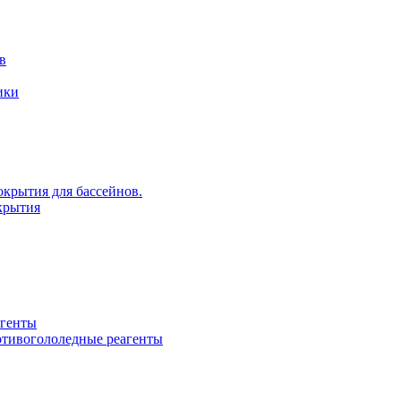
в
ики
крытия для бассейнов.
крытия
агенты
ротивогололедные реагенты