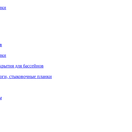
ики
в
ики
крытия для бассейнов
роги, стыковочные планки
м