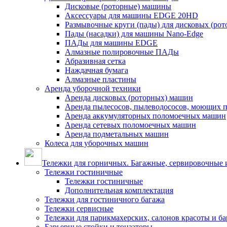
Дисковые (роторные) машины
Аксессуары для машины EDGE 20HD
Размывочные круги (пады) для дисковых (ро
Пады (насадки) для машины Nano-Edge
ПАДы для машины EDGE
Алмазные полировочные ПАДы
Абразивная сетка
Наждачная бумага
Алмазные пластины
Аренда уборочной техники
Аренда дисковых (роторных) машин
Аренда пылесосов, пылеводососов, моющих 
Аренда аккумуляторных поломоечных машин
Аренда сетевых поломоечных машин
Аренда подметальных машин
Колеса для уборочных машин
Тележки для горничных. Багажные, сервировочные и
Тележки гостиничные
Тележки гостиничные
Дополнительная комплектация
Тележки для гостиничного багажа
Тележки сервисные
Тележки для парикмахерских, салонов красоты и б
Барьерные стойки и тонзаторы