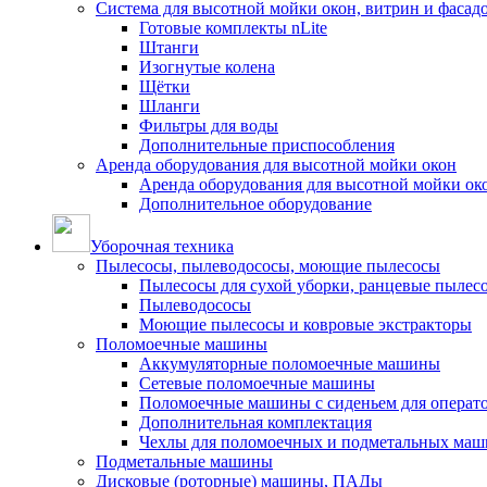
Система для высотной мойки окон, витрин и фасадо
Готовые комплекты nLite
Штанги
Изогнутые колена
Щётки
Шланги
Фильтры для воды
Дополнительные приспособления
Аренда оборудования для высотной мойки окон
Аренда оборудования для высотной мойки ок
Дополнительное оборудование
Уборочная техника
Пылесосы, пылеводососы, моющие пылесосы
Пылесосы для сухой уборки, ранцевые пылес
Пылеводососы
Моющие пылесосы и ковровые экстракторы
Поломоечные машины
Аккумуляторные поломоечные машины
Сетевые поломоечные машины
Поломоечные машины с сиденьем для операто
Дополнительная комплектация
Чехлы для поломоечных и подметальных маш
Подметальные машины
Дисковые (роторные) машины, ПАДы