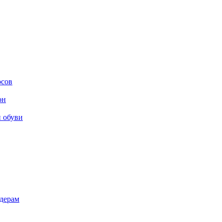
осов
он
и обуви
дерам