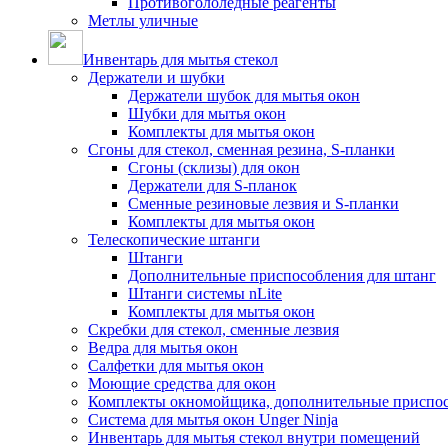
Противогололедные реагенты
Метлы уличные
Инвентарь для мытья стекол
Держатели и шубки
Держатели шубок для мытья окон
Шубки для мытья окон
Комплекты для мытья окон
Сгоны для стекол, сменная резина, S-планки
Сгоны (склизы) для окон
Держатели для S-планок
Сменные резиновые лезвия и S-планки
Комплекты для мытья окон
Телескопические штанги
Штанги
Дополнительные приспособления для штанг
Штанги системы nLite
Комплекты для мытья окон
Скребки для стекол, сменные лезвия
Ведра для мытья окон
Салфетки для мытья окон
Моющие средства для окон
Комплекты окномойщика, дополнительные приспо
Система для мытья окон Unger Ninja
Инвентарь для мытья стекол внутри помещений