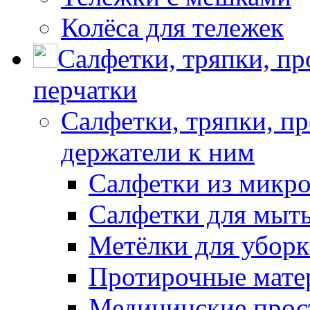
Колёса для тележек
Салфетки, тряпки, п
перчатки
Салфетки, тряпки, п
держатели к ним
Салфетки из микр
Салфетки для мыть
Метёлки для убор
Протирочные мате
Медицинские прос