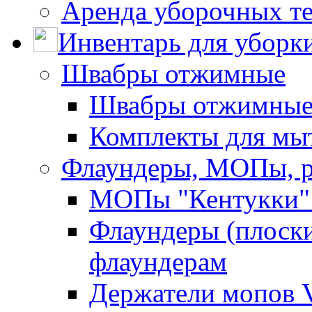
Аренда уборочных т
Инвентарь для уборк
Швабры отжимные
Швабры отжимны
Комплекты для мы
Флаундеры, МОПы, 
МОПы "Кентукки" 
Флаундеры (плоск
флаундерам
Держатели мопов V