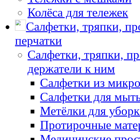
Колёса для тележек
Салфетки, тряпки, п
перчатки
Салфетки, тряпки, п
держатели к ним
Салфетки из микр
Салфетки для мыть
Метёлки для убор
Протирочные мате
Медицинские прос